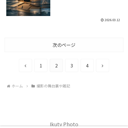
2026.03.12
次のページ
前
次
1
2
3
4
へ
へ
ホーム
撮影の舞台裏や雑記
Ikuty Photo