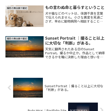
ます。
もの言わぬ命と暮らすということ
撮影の舞台裏や雑記
犬や猫などのペットは、体調不良を言葉
で伝えられません。小さな異変を見過ご
さず、早めに動物病院へ相談することの
大切さと、ペットロスで残る後悔につい
て、実体験から綴ります。
Sunset Portrait ｜撮ること以上
撮影の舞台裏や雑記
に大切な「判断」がある。
天気に翻弄されたある日のSunset
Portrait。撮るか中止か。作品として納得
できるかを軸に決断した理由と想いを綴
ります。
Sunset Portrait ｜撮ること以上に大切な
「判断」がある。
Ikuto Hirai ｜Portfolio Site