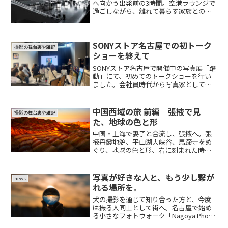
へ向かう出発前の3時間。空港ラウンジで
過ごしながら、離れて暮らす家族との時
間や、実際に会うことの意味について綴
った雑記です。
SONYストア名古屋での初トーク
撮影の舞台裏や雑記
ショーを終えて
SONYストア名古屋で開催中の写真展「躍
動」にて、初めてのトークショーを行い
ました。会社員時代から写真家として活
動するまでの背景、撮影の裏側、犬たち
の命や表情を写真として残す思い、そし
て現物展示の意味について振り返りま
中国西域の旅 前編｜張掖で見
撮影の舞台裏や雑記
す。
た、地球の色と形
中国・上海で妻子と合流し、張掖へ。張
掖丹霞地貌、平山湖大峡谷、馬蹄寺をめ
ぐり、地球の色と形、岩に刻まれた時間
を写真とともに振り返る旅行記。
写真が好きな人と、もう少し繋が
news
れる場所を。
犬の撮影を通じて知り合った方と、今度
は撮る人同士として街へ。名古屋で始め
る小さなフォトウォーク「Nagoya Photo
Walk」と、個人Instagramについて紹介し