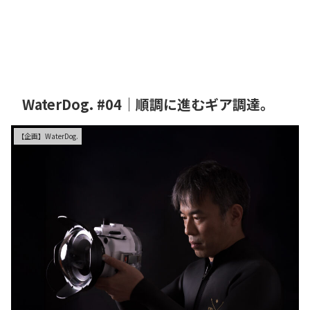
Ikuty Photo
WaterDog. #04｜順調に進むギア調達。
【企画】WaterDog.