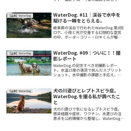
紹介します。
WaterDog. #11｜渓谷で水中を
【企画】WaterDog.
駆ける一瞬をとらえる。
岐阜県の渓谷で行われたWaterDog.第3回
ロケ。小雨と光が交差する幻想的な空気
の中、ボーダーコリー・ロキくんが駆け
巡った撮影記録を綴ります。
WaterDog. #09｜ついに！！撮
【企画】WaterDog.
影レポート
WaterDog.の記念すべき初撮影レポー
ト。水温15度の清流で挑んだスプリット
ショット、水中撮影の課題と手応え、そ
して犬たちとの最高の瞬間を綴ります。
犬の川遊びとレプトスピラ症。
【企画】WaterDog.
WaterDog.を撮る私が調べたこ
と
犬の川遊びで気になるレプトスピラ症。
感染経路や症状、ワクチン、水遊びの注
意点を公的情報から整理し、WaterDog.
を撮影する立場から考えます。