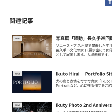
関連記事
写真展「躍動」長久手巡回展｜
news
ソニーストア 名古屋で開催した平井育
長久手市文化の家 1F展示室にて
として展示します。入場無料です。
Ikuto Hirai ｜Portfolio Si
news
犬の命と表情を写す写真家「Ikuto H
Portraitなど、心に残る作品をご
Ikuty Photo 2nd Ann
news