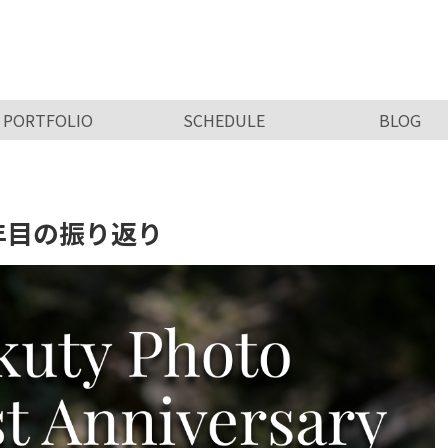
Ikuty Photo
PORTFOLIO
SCHEDULE
BLOG
ry．1年目の振り返り